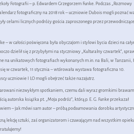
j Szkoły Fotografii – p. Edwardem Grzegorzem Funke. Podczas „Rozmowy
 kalendarz fotograficzny na 2018 rok – uczniowie Dubois mogli poznać w
były celami licznych podróży gościa zaproszonego przez przewodnicząc
ke – w całości poświęcona była obyczajom i stylowi bycia dzieci na cał
czo dzielił się z przybyłymi na styczniowy „Kulturalny czwartek”, spraw
e na unikatowych fotografiach wykonanych m.in. na Bali, w Tanzanii, 
 się w czwartek, 11 stycznia – wtórowała wystawa fotograficzna 10.
scy uczniowie I LO mogli obejrzeć także nazajutrz.
oczarowani niezwykłym spotkaniem, czemu dali wyraz gromkimi brawam
 autorska książka pt. „Moja podróż”, którą p. E. G. Funke przekazał
 bowiem – jak mówi sam autor – próbą podsumowania dorobku artystyczn
ną lekcję sztuki, zaś organizatorom i czuwającym nad wszystkim opie
gratulujemy!