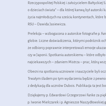
Rzeczypospolitej Polskiej i założycielem Bałtyckie
o dzieciach świata” – dla której kanwą był autorski
życia najmłodszych na sześciu kontynentach, które 
RSU – Dawida Jasiewicza.
Prelekcja – wzbogacona o autorskie fotografie p. Fun
globie. Liczne doświadczenia, którymi podróżnik ocho
że odbiorcy poprawnie interpretowali emocje ukazan
czy w Japonii. Spotkaniu autorskiemu – które odbyło
najciekawszych – zdaniem Mistrza – prac, którą wszy
Obecni na spotkaniu uczniowie i nauczyciele byli 
Trwałym śladem po tym wydarzeniu będzie z pewnością
z dedykacją dla uczniów Dubois. Publikacja ta jest
Dziękujemy p. Edwardowi Grzegorzowi Funke za pięk
p. Iwonie Mielczarek i p. Agnieszce Naszydłowskiej 