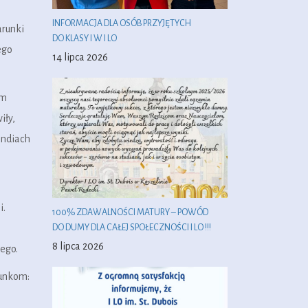
INFORMACJA DLA OSÓB PRZYJĘTYCH
arunki
DO KLASY I W I LO
ego
14 lipca 2026
ym
iły,
Indiach
i.
100% ZDAWALNOŚCI MATURY – POWÓD
DO DUMY DLA CAŁEJ SPOŁECZNOŚCI I LO !!!
8 lipca 2026
ego.
kunkom: