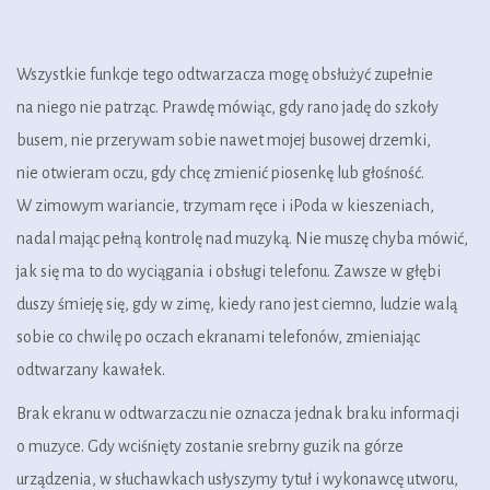
Wszystkie funkcje tego odtwarzacza mogę obsłużyć zupełnie
na niego nie patrząc. Prawdę mówiąc, gdy rano jadę do szkoły
busem, nie przerywam sobie nawet mojej busowej drzemki,
nie otwieram oczu, gdy chcę zmienić piosenkę lub głośność.
W zimowym wariancie, trzymam ręce i iPoda w kieszeniach,
nadal mając pełną kontrolę nad muzyką. Nie muszę chyba mówić,
jak się ma to do wyciągania i obsługi telefonu. Zawsze w głębi
duszy śmieję się, gdy w zimę, kiedy rano jest ciemno, ludzie walą
sobie co chwilę po oczach ekranami telefonów, zmieniając
odtwarzany kawałek.
Brak ekranu w odtwarzaczu nie oznacza jednak braku informacji
o muzyce. Gdy wciśnięty zostanie srebrny guzik na górze
urządzenia, w słuchawkach usłyszymy tytuł i wykonawcę utworu,