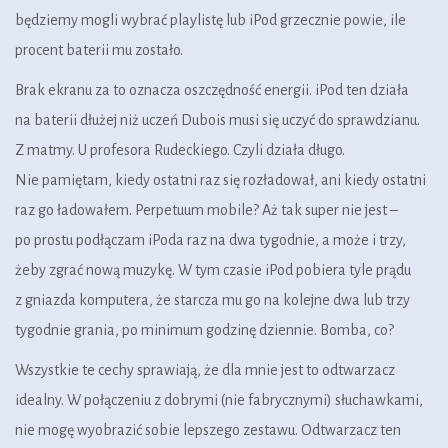
będziemy mogli wybrać playlistę lub iPod grzecznie powie, ile
procent baterii mu zostało.
Brak ekranu za to oznacza oszczędność energii. iPod ten działa
na baterii dłużej niż uczeń Dubois musi się uczyć do sprawdzianu.
Z matmy. U profesora Rudeckiego. Czyli działa długo.
Nie pamiętam, kiedy ostatni raz się rozładował, ani kiedy ostatni
raz go ładowałem. Perpetuum mobile? Aż tak super nie jest –
po prostu podłączam iPoda raz na dwa tygodnie, a może i trzy,
żeby zgrać nową muzykę. W tym czasie iPod pobiera tyle prądu
z gniazda komputera, że starcza mu go na kolejne dwa lub trzy
tygodnie grania, po minimum godzinę dziennie. Bomba, co?
Wszystkie te cechy sprawiają, że dla mnie jest to odtwarzacz
idealny. W połączeniu z dobrymi (nie fabrycznymi) słuchawkami,
nie mogę wyobrazić sobie lepszego zestawu. Odtwarzacz ten