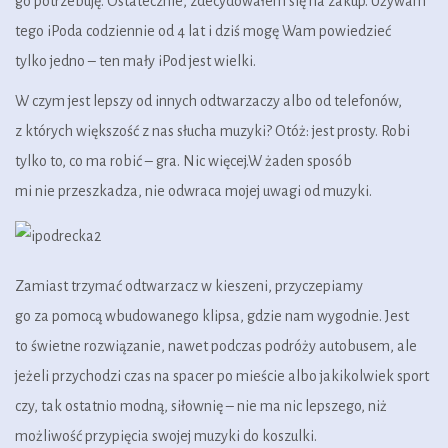
go potrzebuję. Ostatecznie, zdecydowałem się na zakup. Używam
tego iPoda codziennie od 4 lat i dziś mogę Wam powiedzieć
tylko jedno – ten mały iPod jest wielki.
W czym jest lepszy od innych odtwarzaczy albo od telefonów,
z których większość z nas słucha muzyki? Otóż: jest prosty. Robi
tylko to, co ma robić – gra. Nic więcej.W żaden sposób
mi nie przeszkadza, nie odwraca mojej uwagi od muzyki.
Zamiast trzymać odtwarzacz w kieszeni, przyczepiamy
go za pomocą wbudowanego klipsa, gdzie nam wygodnie. Jest
to świetne rozwiązanie, nawet podczas podróży autobusem, ale
jeżeli przychodzi czas na spacer po mieście albo jakikolwiek sport
czy, tak ostatnio modną, siłownię – nie ma nic lepszego, niż
możliwość przypięcia swojej muzyki do koszulki.