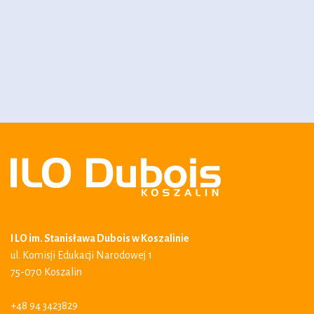
I LO im. Stanisława Dubois w Koszalinie
ul. Komisji Edukacji Narodowej 1
75-070 Koszalin
+48 94 3423829